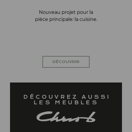
LI
STR
Nouveau projet pour la
pièce principale: la cuisine.
L'archite
servic
DÉCOUVRIR
DÉCOUVREZ AUSSI
LES MEUBLES