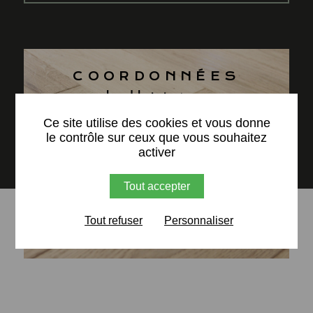
COORDONNÉES
de l'agence
X
Ce site utilise des cookies et vous donne
3 ter Rue des Vieilles Retz
le contrôle sur ceux que vous souhaitez
activer
85180 Les Sables d'Olonne
Port.
06 71 75 54 74
Tout accepter
Tout refuser
Personnaliser
NOUS CONTACTER