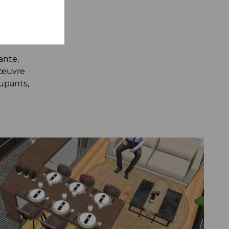
e
tes à
ante,
n œuvre
cupants,