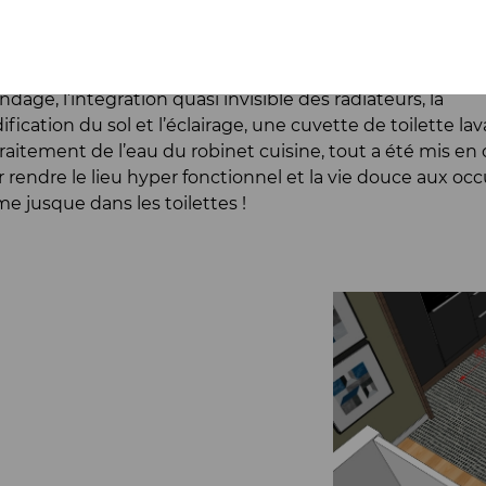
sformé !
étude très fine, et une réalisation soignée ont permis d
sir à transformer cet appartement. Des portes coulissan
ndage, l’intégration quasi invisible des radiateurs, la
fication du sol et l’éclairage, une cuvette de toilette lav
raitement de l’eau du robinet cuisine, tout a été mis e
 rendre le lieu hyper fonctionnel et la vie douce aux oc
 jusque dans les toilettes !