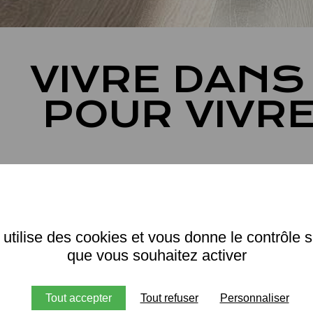
VIVRE DANS 
POUR VIVRE
over un T1 bis en logement permanent pour 2 personne
hallenge. La place est comptée mais il faut pourtant tro
ne formule de réaménagement du plan et être astucieu
 utilise des cookies et vous donne le contrôle 
timiser au mieux.
que vous souhaitez activer
remière chose est d’avoir supprimé la cloison séparant l
ine du salon. Recréer un volume ouvert où l’îlot de la cui
Tout accepter
Tout refuser
Personnaliser
endrait une table extensible pour 6 personnes. Voila l’e