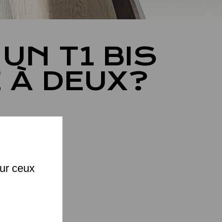
UN T1 BIS
 À DEUX?
X
s est
uver la
x pour
sur ceux
a
sine
space