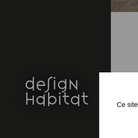
design
Rén
un c
habitat
bon
Ce site
l’op
La p
cuis
devi