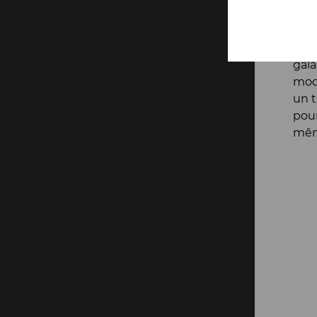
tran
Une 
réus
gala
modi
un t
pour
même