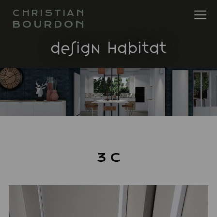
CHRISTIAN
BOURDON
design habitat
3 C