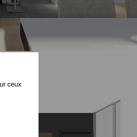
X
C
sur ceux