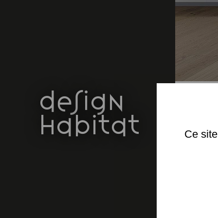
design
habitat
Ce site