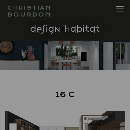
CHRISTIAN
BOURDON
design habitat
16 C