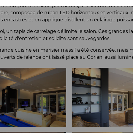
n résulte, outre le style plus actuel, une lecture du volu
ère, composée de ruban LED horizontaux et verticaux,
s encastrés et en applique distillent un éclairage puissan
ol, un tapis de carrelage délimite le salon. Ces grandes 
licité d'entretien et solidité sont sauvegardés.
rande cuisine en merisier massif a été conservée, mais m
uverts de faïence ont laissé place au Corian, aussi lumin