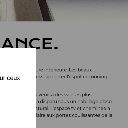
ANCE.
X
 de l'architecture intérieure. Les beaux
 hauteurs mais aussi apporter l'esprit cocooning
sur ceux
 hauteur pour revenir à des valeurs plus
 peu gracieuse, a disparu sous un habillage placo.
volume architectural. L'espace tv et cheminée a
-ci perpendiculaire aux portes coulissantes de la