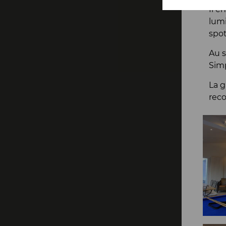
Il e
lumi
spot
Au s
Simp
La g
reco