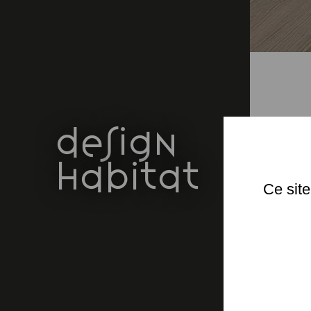
design
habitat
Le p
volu
Ce site
qui 
Dans
accu
Cet 
été 
sall