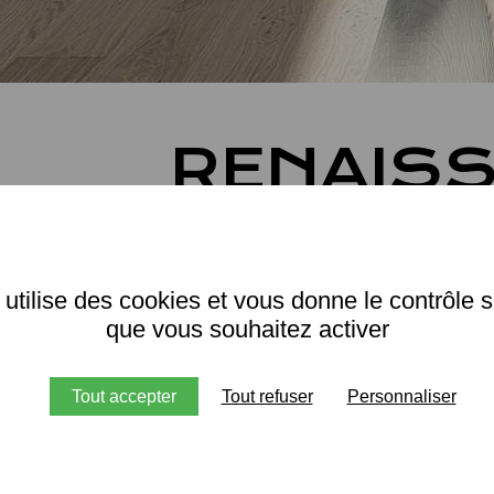
RENAISS
rojet de rénovation a commencé avec une étude sérieuse
mes du salon ont été rééquilibrés, afin de magnifier les
 utilise des cookies et vous donne le contrôle 
faisait défaut.
que vous souhaitez activer
 le salon, une mezzanine factice a permis de diminuer la
eillantes. Puis la demi-ferme de la charpente apparente,
Tout accepter
Tout refuser
Personnaliser
ensemble a transformé la sous pente existante en beau 
supprimé et remplacé par un nouvel ensemble, cette fois
e à manger.