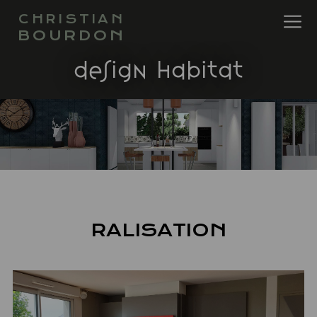
CHRISTIAN
BOURDON
design habitat
RALISATION