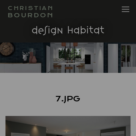
CHRISTIAN
BOURDON
design habitat
7.JPG