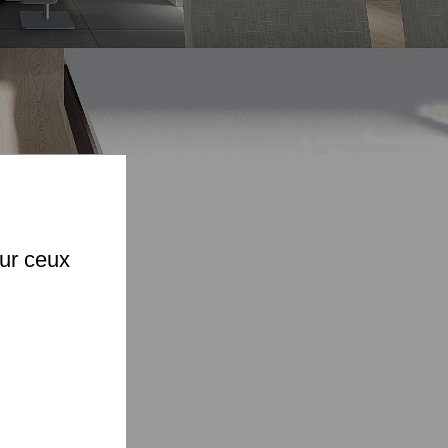
X
(6)
sur ceux