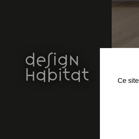
design
habitat
Ce site