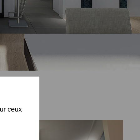
X
PG
sur ceux