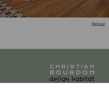
Retour
3 ter Rue des vieilles Retz
|
85180 Les Sables d'Olonne
|
P