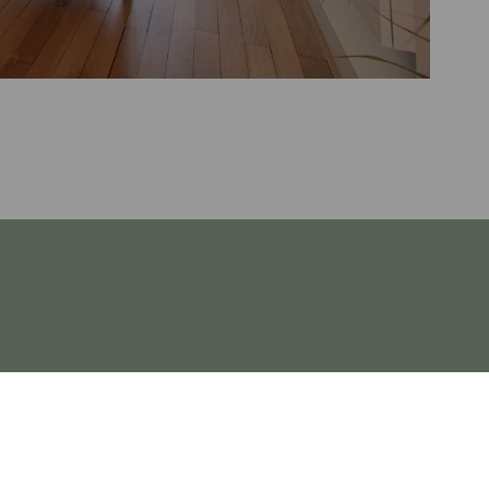
ort.
06 71 75 54 74