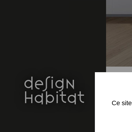
design
habitat
Ce site