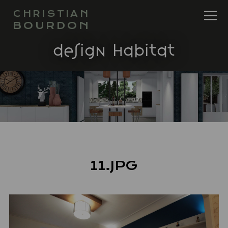
CHRISTIAN
BOURDON
design habitat
11.JPG