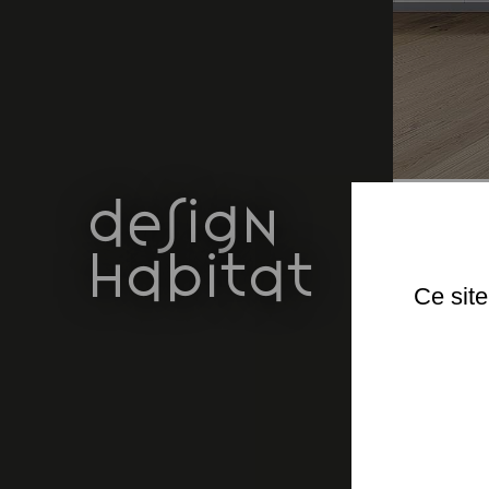
design
habitat
Ce site