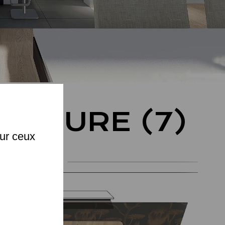
X
MESURE (7)
sur ceux