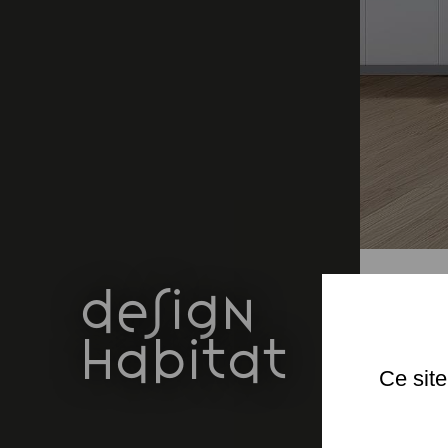
design
habitat
Ce site