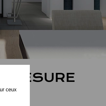
X
R MESURE
JPG
sur ceux