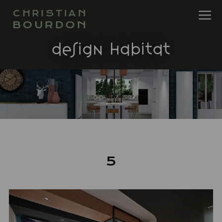
CHRISTIAN
BOURDON
design habitat
5