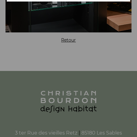
Retour
3 ter Rue des vieilles Retz
|
85180 Les Sables