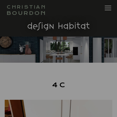
CHRISTIAN
BOURDON
design habitat
4 C