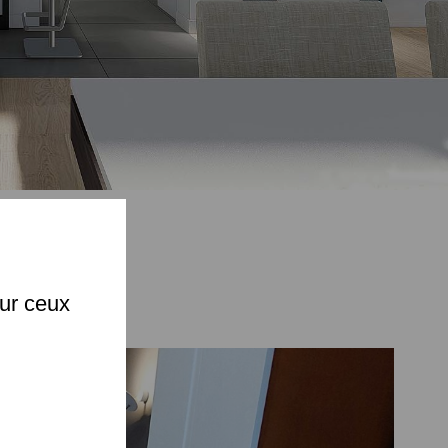
X
C
sur ceux