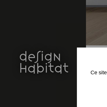
design
habitat
Ce site