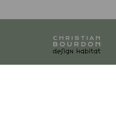
3 ter Rue des vieilles Retz
|
85180 Les Sables d'Olonne
|
P