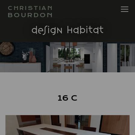
CHRISTIAN
BOURDON
design habitat
16 C