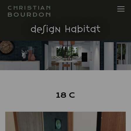
CHRISTIAN
BOURDON
design habitat
18 C