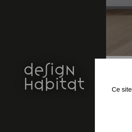
design
habitat
Ce site