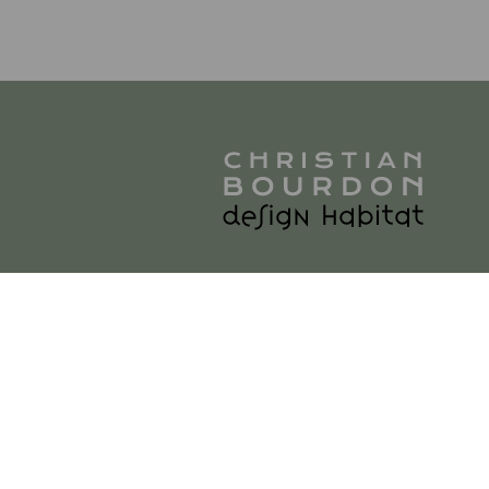
3 ter Rue des vieilles Retz
|
85180 Les Sables d'Olonne
|
P